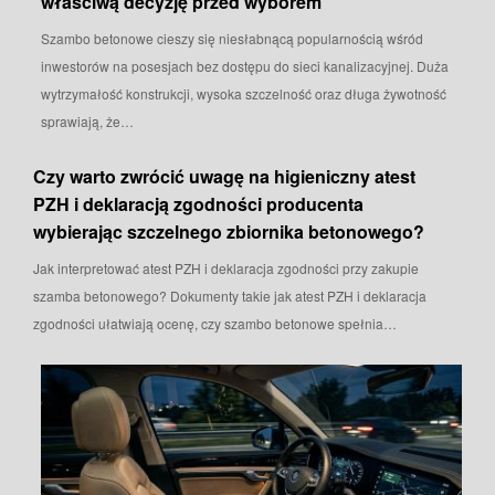
właściwą decyzję przed wyborem
Szambo betonowe cieszy się niesłabnącą popularnością wśród
inwestorów na posesjach bez dostępu do sieci kanalizacyjnej. Duża
wytrzymałość konstrukcji, wysoka szczelność oraz długa żywotność
sprawiają, że…
Czy warto zwrócić uwagę na higieniczny atest
PZH i deklaracją zgodności producenta
wybierając szczelnego zbiornika betonowego?
Jak interpretować atest PZH i deklaracja zgodności przy zakupie
szamba betonowego? Dokumenty takie jak atest PZH i deklaracja
zgodności ułatwiają ocenę, czy szambo betonowe spełnia…