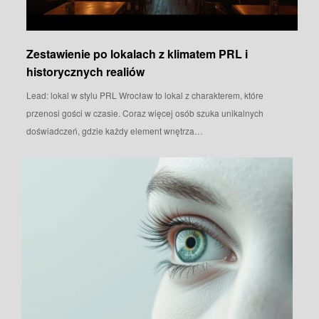
Zestawienie po lokalach z klimatem PRL i
historycznych realiów
Lead: lokal w stylu PRL Wrocław to lokal z charakterem, które
przenosi gości w czasie. Coraz więcej osób szuka unikalnych
doświadczeń, gdzie każdy element wnętrza…