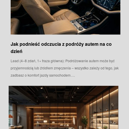
Jak podnieść odczucia z podróży autem na co
dzień
Lead (4–8 zdań, 1× fraza główna): Podróżowanie autem może być
przyjemnością lub źródłem zmęczenia – wszystko zależy od tego, jak
zadbasz o komfort jazdy samochodem….