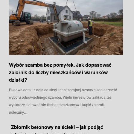
Wybór szamba bez pomyłek. Jak dopasować
zbiornik do liczby mieszkańców i warunków
działki?
Budowa domu z dala od sieci kanalizacyjnej oznacza konieczność
wyboru odpowiedniego szamba. Wielu inwestorów zakłada, że
wystarczy kierować się liczbą mieszkańców i kupić zbiornik
polecany…
Zbiornik betonowy na ścieki – jak podjąć