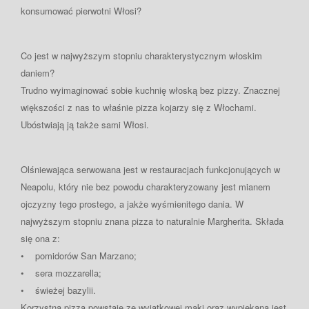
konsumować pierwotni Włosi?
Co jest w najwyższym stopniu charakterystycznym włoskim
daniem?
Trudno wyimaginować sobie kuchnię włoską bez pizzy. Znacznej
większości z nas to właśnie pizza kojarzy się z Włochami.
Ubóstwiają ją także sami Włosi.
Olśniewająca serwowana jest w restauracjach funkcjonujących w
Neapolu, który nie bez powodu charakteryzowany jest mianem
ojczyzny tego prostego, a jakże wyśmienitego dania. W
najwyższym stopniu znana pizza to naturalnie Margherita. Składa
się ona z:
• pomidorów San Marzano;
• sera mozzarella;
• świeżej bazylii.
Korzystna pizza powstaje ze wyjątkowej mąki oraz wypiekana jest