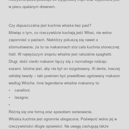
w piecu opalanym drewnem.
Czy dopuszczalna jest kuchnia włoska bez past?
Mówiąc o tym, co rzeczywiście kochają jeść Włosi, nie wolno
zapomnieć o pastach. Niektórzy pokuszą się nawet o
sformułowanie, że to na makaronach stoi cała kuchnia słonecznej
Italii. W najwyższym stopniu włoskie jest naturalnie spaghetti.
Długi, dość cienki makaron łączy się z rozmaitego rodzaju
sosami. Istotne jest, aby nie był on rozgotowany. Al dente, inaczej
odrobię twardy – taki powinien być prawidłowo ugotowany makaron
według Włocha. Inne legendarne włoskie makarony to:
• canelloni;
• lasagne;
•
Różnią się one formą oraz sposobem serwowania.
Włoska kuchnia jest ogromnie ubogacona. Poświęcić wolno jej w
rzeczywistości długie opowieści. Na uwagę zasługują także