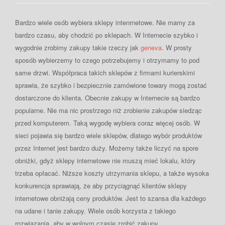
Bardzo wiele osób wybiera sklepy intenrnetowe. Nie mamy za
bardzo czasu, aby chodzić po sklepach. W Internecie szybko i
wygodnie zrobimy zakupy takie rzeczy jak
geneva
. W prosty
sposób wybierzemy to czego potrzebujemy i otrzymamy to pod
same drzwi. Współpraca takich sklepów z firmami kurierskimi
sprawia, że szybko i bezpiecznie zamówione towary mogą zostać
dostarczone do klienta. Obecnie zakupy w Internecie są bardzo
popularne. Nie ma nic prostrzego niż zrobienie zakupów siedząc
przed komputerem. Taką wygodę wybiera coraz więcej osób. W
sieci pojawia się bardzo wiele sklepów, dlatego wybór produktów
przez Internet jest bardzo duży. Możemy także liczyć na spore
obniżki, gdyż sklepy internetowe nie muszą mieć lokalu, który
trzeba opłacać. Niższe koszty utrzymania sklepu, a także wysoka
konkurencja sprawiają, że aby przyciągnąć klientów sklepy
internetowe obniżają ceny produktów. Jest to szansa dla każdego
na udane i tanie zakupy. Wiele osób korzysta z takiego
rozwiązania, aby w wolnym czasie zrobić zakupy.