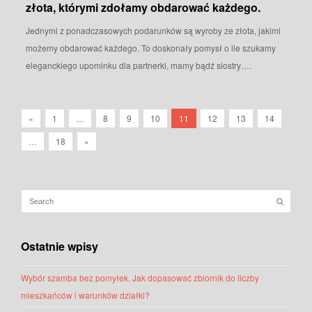
złota, którymi zdołamy obdarować każdego.
Jednymi z ponadczasowych podarunków są wyroby ze złota, jakimi
możemy obdarować każdego. To doskonały pomysł o ile szukamy
eleganckiego upominku dla partnerki, mamy bądź siostry….
«
1
…
8
9
10
11
12
13
14
…
18
»
Ostatnie wpisy
Wybór szamba bez pomyłek. Jak dopasować zbiornik do liczby
mieszkańców i warunków działki?