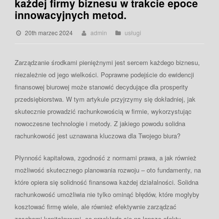
każdej firmy biznesu w trakcie epoce
innowacyjnych metod.
20th marzec 2024
admin
usługi
Zarządzanie środkami pieniężnymi jest sercem każdego biznesu,
niezależnie od jego wielkości. Poprawne podejście do ewidencji
finansowej biurowej może stanowić decydujące dla prosperity
przedsiębiorstwa. W tym artykule przyjrzymy się dokładniej, jak
skutecznie prowadzić rachunkowością w firmie, wykorzystując
nowoczesne technologie i metody. Z jakiego powodu solidna
rachunkowość jest uznawana kluczowa dla Twojego biura?
Płynność kapitałowa, zgodność z normami prawa, a jak również
możliwość skutecznego planowania rozwoju – oto fundamenty, na
które opiera się solidność finansowa każdej działalności. Solidna
rachunkowość umożliwia nie tylko ominąć błędów, które mogłyby
kosztować firmę wiele, ale również efektywnie zarządzać
zasobami kapitałowymi, co przekłada się na lepsze efekty