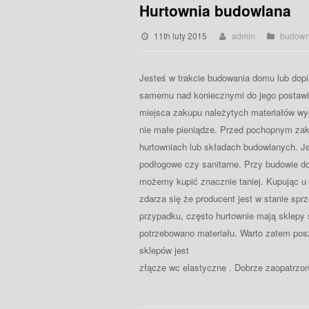
Hurtownia budowlana
11th luty 2015
admin
budown
Jesteś w trakcie budowania domu lub dopi
samemu nad koniecznymi do jego postawie
miejsca zakupu należytych materiałów wy
nie małe pieniądze. Przed pochopnym zak
hurtowniach lub składach budowlanych. Je
podłogowe czy sanitarne. Przy budowie d
możemy kupić znacznie taniej. Kupując u 
zdarza się że producent jest w stanie spr
przypadku, często hurtownie mają sklepy s
potrzebowano materiału. Warto zatem po
sklepów jest
złącze wc elastyczne . Dobrze zaopatrzon