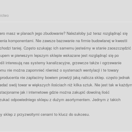
ictwo
ero masz w planach jego zbudowanie? Należałoby już teraz rozglądnąć się
nia komponentami. Nie zawsze bazowanie na firmie budowlanej w kwestii
chodzi taniej. Często szukając ich samemu jesteśmy w stanie zaoszczędzić
upem w pierwszym lepszym sklepie wskazane jest rozglądnąć się po
śli interesują nas systemy kanalizacyjne, grzewcze także i ogrzewanie
omu nie można zapomnieć również o systemach wentylacji i te towary
producenta nie zapłacimy bowiem prowizji jaką nalicza sklep. często jednak
zedać swój towar w większych ilościach niż kilka sztuk. Nie jest tak w każdy
tacjonarne jak i internetowe gdzie można zakupić dowolną ilość
szukać odpowiedniego sklepu z dużym asortymentem. Jednym z takich
y sklep z przyzwoitymi cenami to klucz do sukcesu.