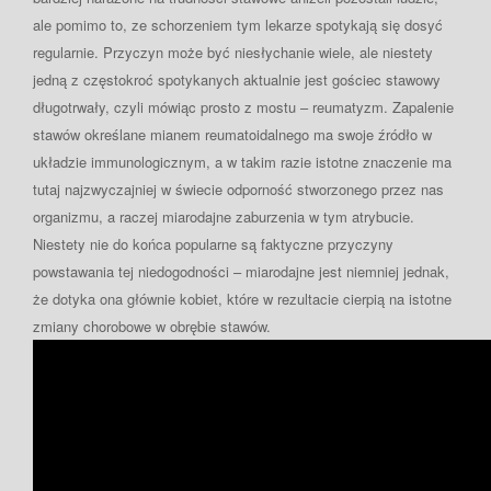
ale pomimo to, ze schorzeniem tym lekarze spotykają się dosyć
regularnie. Przyczyn może być niesłychanie wiele, ale niestety
jedną z częstokroć spotykanych aktualnie jest gościec stawowy
długotrwały, czyli mówiąc prosto z mostu – reumatyzm. Zapalenie
stawów określane mianem reumatoidalnego ma swoje źródło w
układzie immunologicznym, a w takim razie istotne znaczenie ma
tutaj najzwyczajniej w świecie odporność stworzonego przez nas
organizmu, a raczej miarodajne zaburzenia w tym atrybucie.
Niestety nie do końca popularne są faktyczne przyczyny
powstawania tej niedogodności – miarodajne jest niemniej jednak,
że dotyka ona głównie kobiet, które w rezultacie cierpią na istotne
zmiany chorobowe w obrębie stawów.