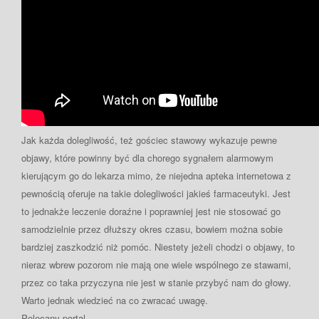
Jak każda dolegliwość, też gościec stawowy wykazuje pewne
objawy, które powinny być dla chorego sygnałem alarmowym
kierującym go do lekarza mimo, że niejedna apteka internetowa z
pewnością oferuje na takie dolegliwości jakieś farmaceutyki. Jest
to jednakże leczenie doraźne i poprawniej jest nie stosować go
samodzielnie przez dłuższy okres czasu, bowiem można sobie
bardziej zaszkodzić niż pomóc. Niestety jeżeli chodzi o objawy, to
nieraz wbrew pozorom nie mają one wiele wspólnego ze stawami,
przez co taka przyczyna nie jest w stanie przybyć nam do głowy.
Warto jednak wiedzieć na co zwracać uwagę.
Polecany portal