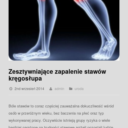
Zesztywniające zapalenie stawów
kręgosłupa
2nd wrzesień 2014
admin
uroda
Bóle stawów to coraz częściej zauważalna dokuczliwość wśród
osób w przeróżnym wieku, bez baczenia na płeć oraz typ
wykonywanej pracy. Oczywiście istnieją grupy ryzyka o wiele
bardziej narażone na trudności stawowe aniżeli pozostali ludzie,