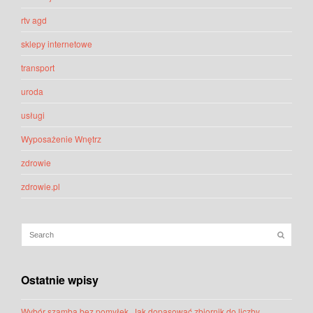
rtv agd
sklepy internetowe
transport
uroda
usługi
Wyposażenie Wnętrz
zdrowie
zdrowie.pl
Ostatnie wpisy
Wybór szamba bez pomyłek. Jak dopasować zbiornik do liczby