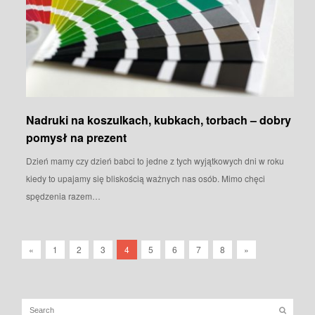
Nadruki na koszulkach, kubkach, torbach – dobry
pomysł na prezent
Dzień mamy czy dzień babci to jedne z tych wyjątkowych dni w roku
kiedy to upajamy się bliskością ważnych nas osób. Mimo chęci
spędzenia razem…
«
1
2
3
4
5
6
7
8
»