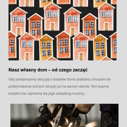
Nasz własny dom – od czego zacząć
Gdy podejmujemy decyzję o budowie domu jesteśmy zmuszeni do
podejmowania rożnych decyzji już na samym starcie. Nim kupimy
projekt oraz zajmiemy się jego adaptacją musimy…