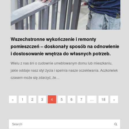
Wszechstronne wykończenie i remonty
pomieszczeń – doskonały sposób na odnowienie
i dostosowanie wnętrza do własnych potrzeb.
Wielu z nas śni o cudownie umeblowanym domu lub mieszkaniu,
jakie oddaje nasz styl życia i spełnia nasze oczekiwania. Aczkolwiek
czasem może się zdarzyć, że…
«
1
2
3
4
5
6
7
…
18
»