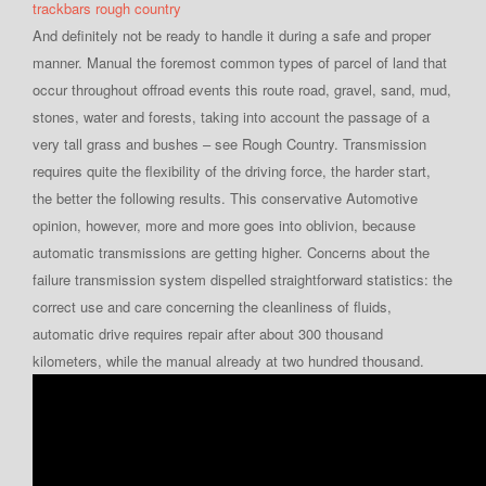
trackbars rough country
And definitely not be ready to handle it during a safe and proper
manner. Manual the foremost common types of parcel of land that
occur throughout offroad events this route road, gravel, sand, mud,
stones, water and forests, taking into account the passage of a
very tall grass and bushes – see Rough Country. Transmission
requires quite the flexibility of the driving force, the harder start,
the better the following results. This conservative Automotive
opinion, however, more and more goes into oblivion, because
automatic transmissions are getting higher. Concerns about the
failure transmission system dispelled straightforward statistics: the
correct use and care concerning the cleanliness of fluids,
automatic drive requires repair after about 300 thousand
kilometers, while the manual already at two hundred thousand.