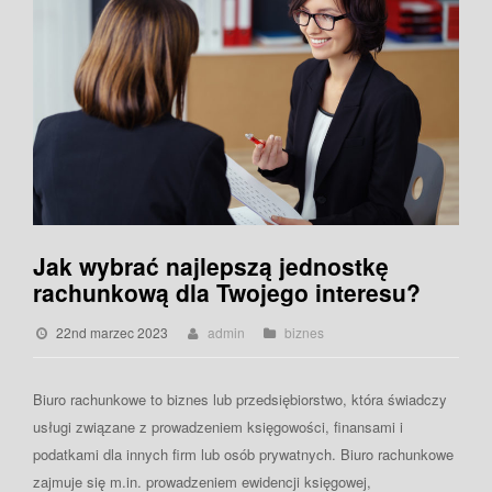
Jak wybrać najlepszą jednostkę
rachunkową dla Twojego interesu?
22nd marzec 2023
admin
biznes
Biuro rachunkowe to biznes lub przedsiębiorstwo, która świadczy
usługi związane z prowadzeniem księgowości, finansami i
podatkami dla innych firm lub osób prywatnych. Biuro rachunkowe
zajmuje się m.in. prowadzeniem ewidencji księgowej,