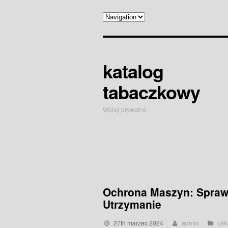
katalog
tabaczkowy
Wpisy prywatne
Ochrona Maszyn: Spraw
Utrzymanie
27th marzec 2024
admin
usł