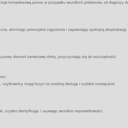
antuje kompleksową pomoc w przypadku wszelkich problemów, od diagnozy d
ne, eliminując potencjalne zagrożenia i zapewniając spokojną eksploatację
uczowy element serwisowej oferty, przyczyniając się do oszczędności
mem:
, użytkownicy mogą liczyć na rzetelną obsługę i szybkie rozwiązanie
ki, szybko identyfikując i usuwając wszelkie nieprawidłowości.