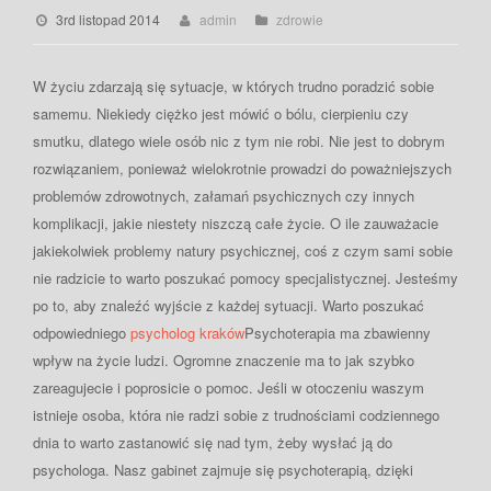
3rd listopad 2014
admin
zdrowie
W życiu zdarzają się sytuacje, w których trudno poradzić sobie
samemu. Niekiedy ciężko jest mówić o bólu, cierpieniu czy
smutku, dlatego wiele osób nic z tym nie robi. Nie jest to dobrym
rozwiązaniem, ponieważ wielokrotnie prowadzi do poważniejszych
problemów zdrowotnych, załamań psychicznych czy innych
komplikacji, jakie niestety niszczą całe życie. O ile zauważacie
jakiekolwiek problemy natury psychicznej, coś z czym sami sobie
nie radzicie to warto poszukać pomocy specjalistycznej. Jesteśmy
po to, aby znaleźć wyjście z każdej sytuacji. Warto poszukać
odpowiedniego
psycholog kraków
Psychoterapia ma zbawienny
wpływ na życie ludzi. Ogromne znaczenie ma to jak szybko
zareagujecie i poprosicie o pomoc. Jeśli w otoczeniu waszym
istnieje osoba, która nie radzi sobie z trudnościami codziennego
dnia to warto zastanowić się nad tym, żeby wysłać ją do
psychologa. Nasz gabinet zajmuje się psychoterapią, dzięki