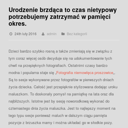
Urodzenie brzdąca to czas nietypowy
potrzebujemy zatrzymać w pamięci
okres.
24th luty 2016
admin
Bez kategorii
Dzieci bardzo szybko rosną a także zmieniają się w związku z
tym coraz więcej osób decyduje się na udokumentowanie tych
chwil na przepięknych fotografiach. Ostatnimi czasy bardzo
modna i popularna staje się „
Fotografia niemowlęca proszowice
„.
Są to sesje wykonywane przez fotografów w pierwszych dniach
życia dziecka. Całość jest przepięknie stylizowana dodając uroku
maluszkom. To doskonały pomysł na pamiątkę na lata oraz dla
najbliższych. Istotne jest by sesję noworodkową wykonać do
czternastego dnia życia maluszka. Jest to najlepszy moment na
tego typu sesje ponieważ maluch w dalszym ciągu pamięta
pozycje z brzuszka mamy i można układać go w słodkie pozy.